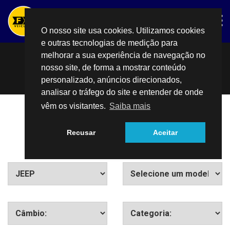
O nosso site usa cookies. Utilizamos cookies
e outras tecnologias de medição para
INÍCIO
melhorar a sua experiência de navegação no
CONHEÇA NOSSO ESTOQUE
nosso site, de forma a mostrar conteúdo
ESTOQUE
CARROS NACIONAIS E IMPORTADOS
personalizado, anúncios direcionados,
analisar o tráfego do site e entender de onde
BLINDADOS
vêm os visitantes.
Saiba mais
FAÇA UMA BUSCA AVANÇADA
VENDA SEU CARRO
Recusar
Aceitar
USADO
0KM
CONTATO
(81)3227-9839
FALA NO WHATS